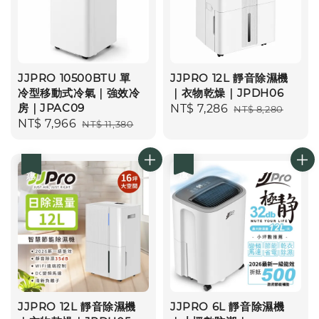
JJPRO 10500BTU 單
JJPRO 12L 靜音除濕機
冷型移動式冷氣｜強效冷
｜衣物乾燥｜JPDH06
房｜JPAC09
Sale
NT$ 7,286
Regular
NT$ 8,280
Sale
NT$ 7,966
Regular
NT$ 11,380
price
price
price
price
優惠
優惠
JJPRO 12L 靜音除濕機
JJPRO 6L 靜音除濕機