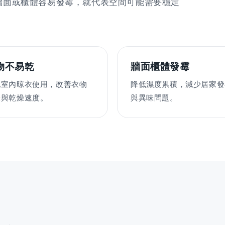
牆面或櫃體容易發霉，就代表空間可能需要穩定
物不易乾
牆面櫃體發霉
配室內晾衣使用，改善衣物
降低濕度累積，減少居家發
味與乾燥速度。
與異味問題。