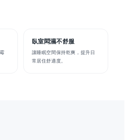
臥室悶濕不舒服
霉
讓睡眠空間保持乾爽，提升日
常居住舒適度。