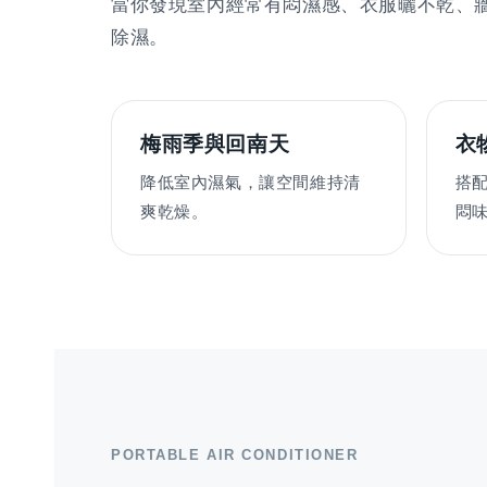
當你發現室內經常有悶濕感、衣服曬不乾、
除濕。
梅雨季與回南天
衣
降低室內濕氣，讓空間維持清
搭
爽乾燥。
悶
PORTABLE AIR CONDITIONER