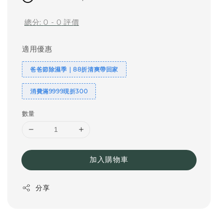
總分:
0
-
0
評價
適用優惠
爸爸節除濕季｜88折清爽帶回家
消費滿9999現折300
數量
加入購物車
分享