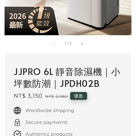
1
/
3
JJPRO 6L 靜音除濕機｜小
坪數防潮｜JPDH02B
Sale
NT$ 3,150
Regular
優惠
NT$ 3,580
price
price
Worldwide shipping
Secure payments
Authentic products