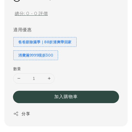
總分:
0
-
0
評價
適用優惠
爸爸節除濕季｜88折清爽帶回家
消費滿9999現折300
數量
加入購物車
分享