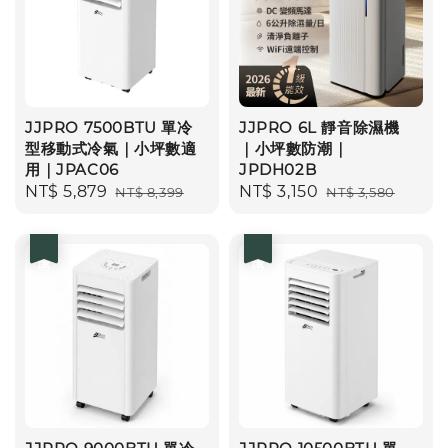
JJPRO 7500BTU 單冷
JJPRO 6L 靜音除濕機
型移動式冷氣｜小坪數適
｜小坪數防潮｜
用｜JPAC06
JPDH02B
Sale
NT$ 5,879
Regular
Sale
NT$ 3,150
Regular
NT$ 8,399
NT$ 3,580
price
price
price
price
優惠
優惠