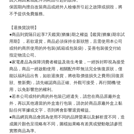
保固期內擅自改裝商品或經外人檢修所引起之故障或損毀，將
不予提供免費服務。
【退換貨說明】
●商品到貨隔日起享7天鑑賞(猶豫)期之權益【鑑賞(猶豫)期非試
用期】，若欲退貨，商品必須保持全新狀態，且需使用本公司
或特約商所使用的外包裝(紙箱或包裝袋)，妥善包裝後交付給
指定物流公司。
●家電產品為保障消費者權益及衛生考量，一經拆封即視為接受
商品，商品一經啟動使用，相關配件即無法完全恢復原狀，僅
能以福利品出售，如欲退換貨，將收取價值損失之費用(回復原
狀、整新費)，請先確認商品正確、外觀可接受，再行開機/使
用，以免影響您的權利。
●若本公司或特約商的外包裝已經遺失，請您在商品原廠外盒
外，再以其他適當的外盒進行包裝，請勿於商品原廠外盒上黏
貼任何單據或文字，否則將會影響退貨權益。
●商品網頁商品會因為使用不同的品牌螢幕以及解析度不同，造
成圖片顏色呈現略有不同，圖檔如果略有差異或變動敬請參照
實際商品為準。