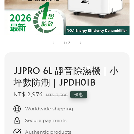
1
/
3
JJPRO 6L 靜音除濕機｜小
坪數防潮｜JPDH01B
Sale
NT$ 2,974
Regular
優惠
NT$ 3,380
price
price
Worldwide shipping
Secure payments
Authentic products